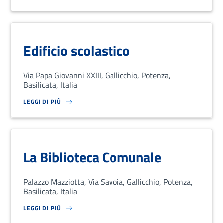
Edificio scolastico
Via Papa Giovanni XXIII, Gallicchio, Potenza,
Basilicata, Italia
LEGGI DI PIÙ
SU LOREM IPSUM DOLOR SIT AMET, CONSECTETUR ADIPISCING EL
La Biblioteca Comunale
Palazzo Mazziotta, Via Savoia, Gallicchio, Potenza,
Basilicata, Italia
LEGGI DI PIÙ
SU LOREM IPSUM DOLOR SIT AMET, CONSECTETUR ADIPISCING EL