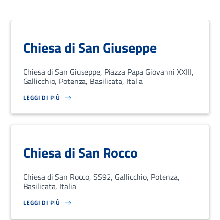
Chiesa di San Giuseppe
Chiesa di San Giuseppe, Piazza Papa Giovanni XXIII,
Gallicchio, Potenza, Basilicata, Italia
LEGGI DI PIÙ
SU LOREM IPSUM DOLOR SIT AMET, CONSECTETUR ADIPISCING EL
Chiesa di San Rocco
Chiesa di San Rocco, SS92, Gallicchio, Potenza,
Basilicata, Italia
LEGGI DI PIÙ
SU LOREM IPSUM DOLOR SIT AMET, CONSECTETUR ADIPISCING EL