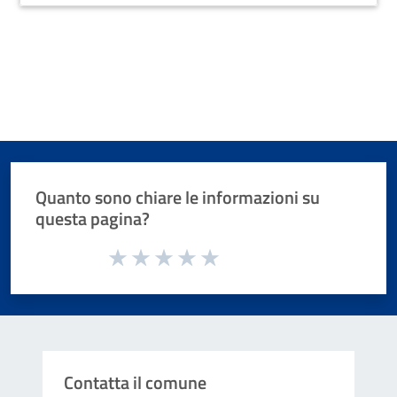
Quanto sono chiare le informazioni su
questa pagina?
Valuta da 1 a 5 stelle la pagina
Valuta 1 stelle su 5
Valuta 2 stelle su 5
Valuta 3 stelle su 5
Valuta 4 stelle su 5
Valuta 5 stelle su 5
Contatta il comune