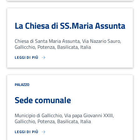
La Chiesa di SS.Maria Assunta
Chiesa di Santa Maria Assunta, Via Nazario Sauro,
Gallicchio, Potenza, Basilicata, Italia
LEGGI DI PIÙ
SU LOREM IPSUM DOLOR SIT AMET, CONSECTETUR ADIPISCING EL
PALAZZO
Sede comunale
Municipio di Gallicchio, Via papa Giovanni XXIII,
Gallicchio, Potenza, Basilicata, Italia
LEGGI DI PIÙ
SU LOREM IPSUM DOLOR SIT AMET, CONSECTETUR ADIPISCING EL