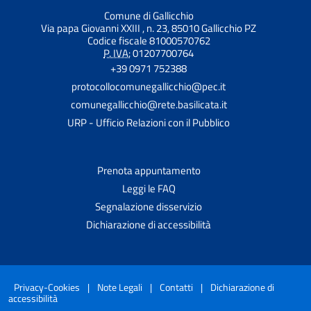
Comune di Gallicchio
Via papa Giovanni XXIII , n. 23, 85010 Gallicchio PZ
Codice fiscale 81000570762
P. IVA:
01207700764
+39 0971 752388
protocollocomunegallicchio@pec.it
comunegallicchio@rete.basilicata.it
URP - Ufficio Relazioni con il Pubblico
Prenota appuntamento
Leggi le FAQ
Segnalazione disservizio
Dichiarazione di accessibilità
Privacy-Cookies
|
Note Legali
|
Contatti
|
Dichiarazione di
accessibilità