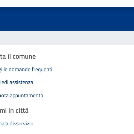
Valuta 1 stelle su 5
Valuta 2 stelle su 5
Valuta 3 stelle su 5
Valuta 4 stelle su 5
Valuta 5 stelle su 5
ta il comune
i le domande frequenti
iedi assistenza
nota appuntamento
mi in città
ala disservizio