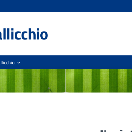
llicchio
llicchio