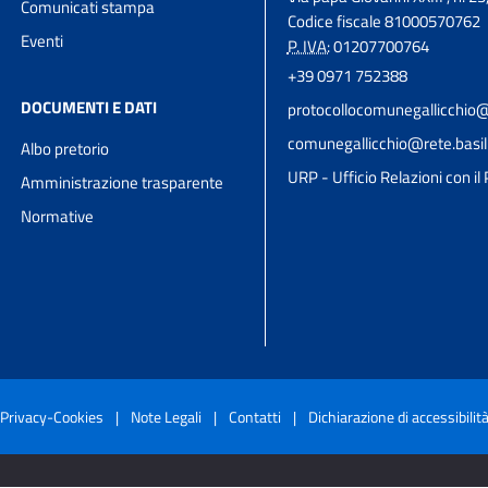
Comunicati stampa
Codice fiscale 81000570762
Eventi
P. IVA:
01207700764
+39 0971 752388
DOCUMENTI E DATI
protocollocomunegallicchio@
comunegallicchio@rete.basili
Albo pretorio
URP - Ufficio Relazioni con il
Amministrazione trasparente
Normative
Privacy-Cookies
|
Note Legali
|
Contatti
|
Dichiarazione di accessibilit