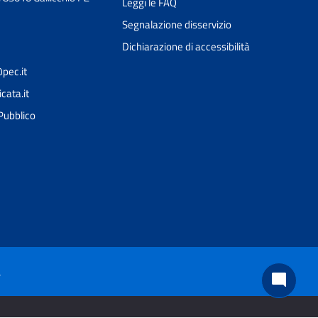
Leggi le FAQ
Segnalazione disservizio
Dichiarazione di accessibilità
pec.it
cata.it
Ciao 👋
Come posso esserti utile?
smart_toy
 Pubblico
à
mode_comment