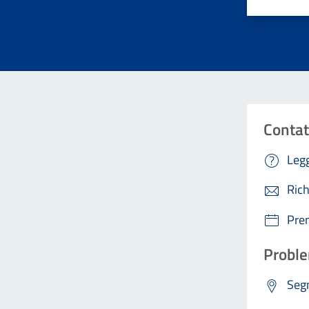
Contat
Legg
Rich
Pre
Proble
Segn