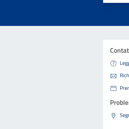
Contat
Legg
Rich
Pre
Proble
Segn