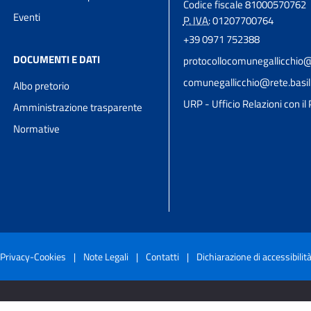
Codice fiscale 81000570762
Eventi
P. IVA:
01207700764
+39 0971 752388
DOCUMENTI E DATI
protocollocomunegallicchio@
comunegallicchio@rete.basili
Albo pretorio
URP - Ufficio Relazioni con il
Amministrazione trasparente
Normative
Privacy-Cookies
|
Note Legali
|
Contatti
|
Dichiarazione di accessibilit