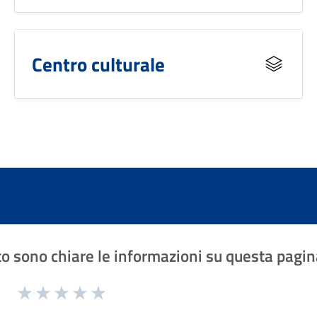
Centro culturale
o sono chiare le informazioni su questa pagin
1 a 5 stelle la pagina
Valuta 1 stelle su 5
Valuta 2 stelle su 5
Valuta 3 stelle su 5
Valuta 4 stelle su 5
Valuta 5 stelle su 5