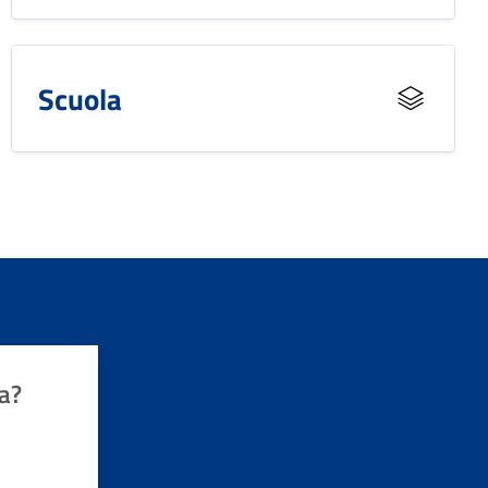
Scuola
a?