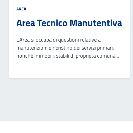
AREA
Area Tecnico Manutentiva
L’Area si occupa di questioni relative a
manutenzioni e ripristino dei servizi primari,
nonché immobili, stabili di proprietà comunale,
aree verdi, verifica delle pratiche edilizie
presentate da parte dei privati e servizi
cimiteriali.