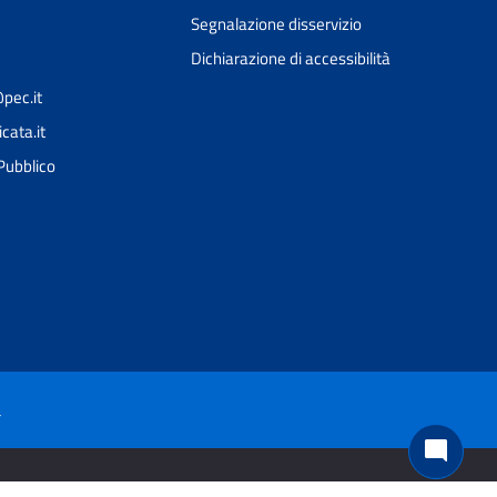
Segnalazione disservizio
Dichiarazione di accessibilità
pec.it
cata.it
Ciao 👋
 Pubblico
Come posso esserti utile?
smart_toy
à
mode_comment